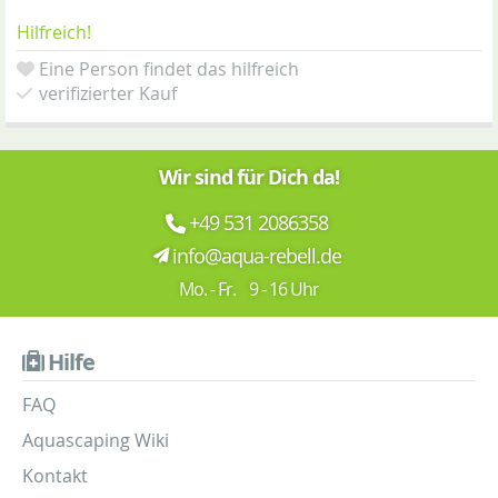
Hilfreich!
Eine Person findet das hilfreich
verifizierter Kauf
Wir sind für Dich da!
+49 531 2086358
info@aqua-rebell.de
Mo. - Fr. 9 - 16 Uhr
Hilfe
FAQ
Aquascaping Wiki
Kontakt