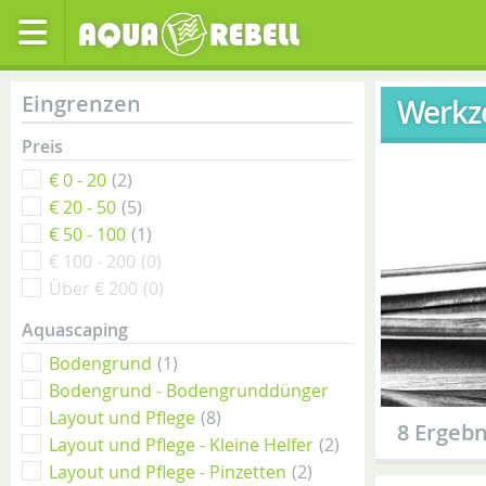
Eingrenzen
Werkz
Preis
€ 0 - 20
(2)
€ 20 - 50
(5)
€ 50 - 100
(1)
€ 100 - 200
(0)
Über € 200
(0)
Aquascaping
Bodengrund
(1)
Bodengrund - Bodengrunddünger
Layout und Pflege
(8)
(1)
8 Ergebn
Layout und Pflege - Kleine Helfer
(2)
Layout und Pflege - Pinzetten
(2)