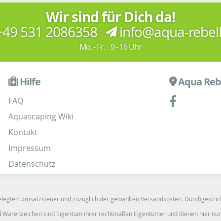
Wir sind für Dich da!
49 531 2086358
info@aqua-rebel
Mo. - Fr. 9 - 16 Uhr
Hilfe
Aqua Reb
FAQ
Aquascaping Wiki
Kontakt
Impressum
Datenschutz
tgelegten Umsatzsteuer und zuzüglich der gewählten Versandkosten. Durchgestrich
arenzeichen sind Eigentum ihrer rechtmäßen Eigentümer und dienen hier nur