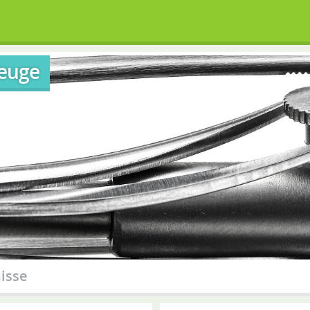
euge
isse