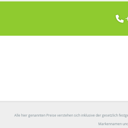
+
Alle hier genannten Preise verstehen sich inklusive der gesetzlich fes
Markennamen und W