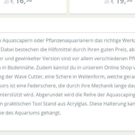
16
,
19
,
€
€
ab
ab
en Aquascapern oder Pflanzenaquarianern das richtige Werk
bei bestechen die Hilfsmittel durch ihren guten Preis, a
er und gewinkelter Version sind vor allem verschiedenen Pfl
 in Bodennähe. Zudem kannst du in unserem Online Shop ve
ng der Wave Cutter, eine Schere in Wellenform, welche ge
ors ist eine Federschere, die durch ihre Mechanik lange da
erstützt wird. Abgerundet wird die Reihe der Aquascaping 
praktischen Tool Stand aus Acrylglas. Diese Halterung k
eibe des Aquariums gehängt.