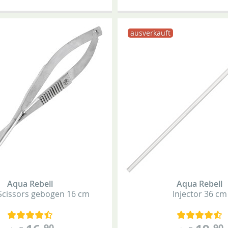
ausverkauft
Aqua Rebell
Aqua Rebell
Scissors
gebogen
16 cm
Injector
36 cm
90
90