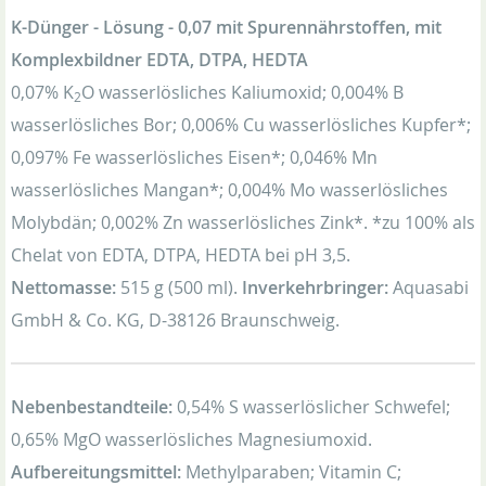
K-Dünger - Lösung - 0,07 mit Spurennährstoffen, mit
Komplexbildner EDTA, DTPA, HEDTA
0,07% K
O wasserlösliches Kaliumoxid; 0,004% B
2
wasserlösliches Bor; 0,006% Cu wasserlösliches Kupfer*;
0,097% Fe wasserlösliches Eisen*; 0,046% Mn
wasserlösliches Mangan*; 0,004% Mo wasserlösliches
Molybdän; 0,002% Zn wasserlösliches Zink*. *zu 100% als
Chelat von EDTA, DTPA, HEDTA bei pH 3,5.
Nettomasse:
515 g (500 ml).
Inverkehrbringer:
Aquasabi
GmbH & Co. KG, D-38126 Braunschweig.
Nebenbestandteile:
0,54% S wasserlöslicher Schwefel;
0,65% MgO wasserlösliches Magnesiumoxid.
Aufbereitungsmittel:
Methylparaben; Vitamin C;