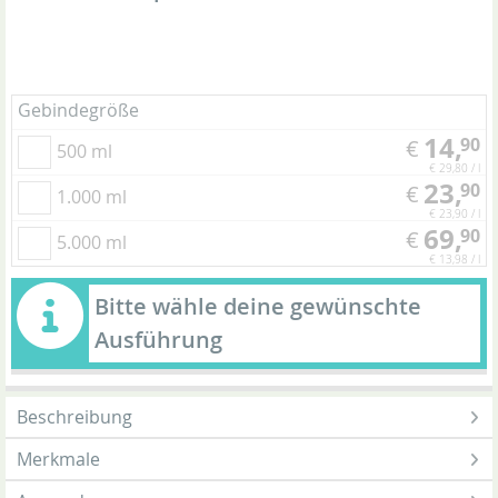
Gebindegröße
14,
90
€
500 ml
€ 29,80 / l
23,
90
€
1.000 ml
€ 23,90 / l
69,
90
€
5.000 ml
€ 13,98 / l
Bitte wähle deine gewünschte
Ausführung
Beschreibung
Merkmale