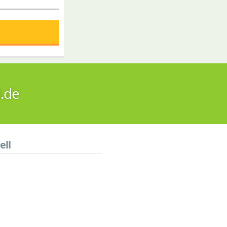
l.de
ell