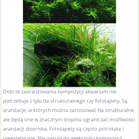
Dobrze zaaranżowania kompozycji akwarium nie
potrzebuje z tyłu tła strukturalnego czy fototapety. Są
aranżacje, w których można zastosować tła strukturalne
ale będą one w znacznym stopniu ograniczać możliwości
aranżacji zbiornika. Fototapety są często pstrokate i
nieestetyczne. Nie pasują do większości kompozycji.