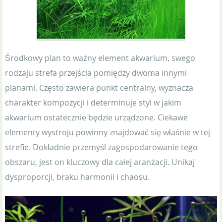
Środkowy plan to ważny element akwarium, swego
rodzaju strefa przejścia pomiędzy dwoma innymi
planami. Często zawiera punkt centralny, wyznacza
charakter kompozycji i determinuje styl w jakim
akwarium ostatecznie będzie urządzone. Ciekawe
elementy wystroju powinny znajdować się właśnie w tej
strefie. Dokładnie przemyśl zagospodarowanie tego
obszaru, jest on kluczowy dla całej aranżacji. Unikaj
dysproporcji, braku harmonii i chaosu.