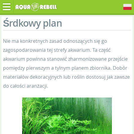
Śrdkowy plan
Nie ma konkretnych zasad odnoszących się go
zagospodarowania tej strefy akwarium. Ta część
akwarium powinna stanowić zharmonizowane przejście
pomiędzy pierwszym a tylnym planem zbiornika. Dobór
materiałów dekoracyjnych lub roślin dostosuj jak zawsze
do całości aranżacji.