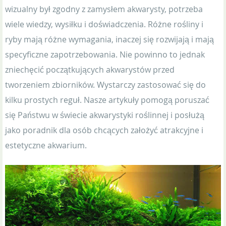
wizualny był zgodny z zamysłem akwarysty, potrzeba
wiele wiedzy, wysiłku i doświadczenia. Różne rośliny i
ryby mają różne wymagania, inaczej się rozwijają i mają
specyficzne zapotrzebowania. Nie powinno to jednak
zniechęcić początkujących akwarystów przed
tworzeniem zbiorników. Wystarczy zastosować się do
kilku prostych reguł. Nasze artykuły pomogą poruszać
się Państwu w świecie akwarystyki roślinnej i posłużą
jako poradnik dla osób chcących założyć atrakcyjne i
estetyczne akwarium.