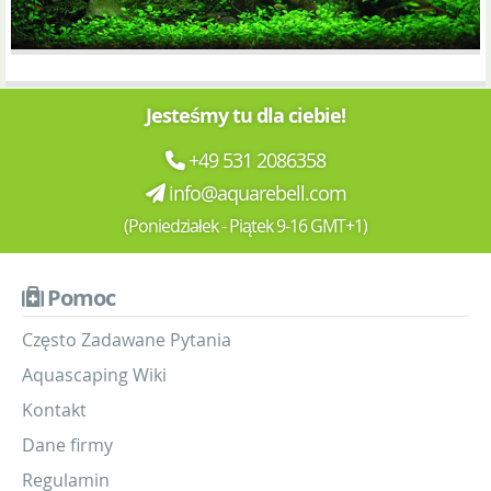
Jesteśmy tu dla ciebie!
+49 531 2086358
info@aquarebell.com
(Poniedziałek - Piątek 9-16 GMT+1)
Pomoc
Często Zadawane Pytania
Aquascaping Wiki
Kontakt
Dane firmy
Regulamin