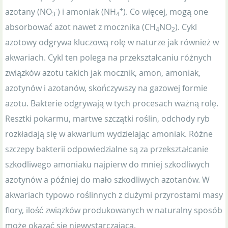
-
+
azotany (NO
) i amoniak (NH
). Co więcej, mogą one
3
4
absorbować azot nawet z mocznika (CH
NO
). Cykl
4
2
azotowy odgrywa kluczową rolę w naturze jak również w
akwariach. Cykl ten polega na przekształcaniu różnych
związków azotu takich jak mocznik, amon, amoniak,
azotynów i azotanów, skończywszy na gazowej formie
azotu. Bakterie odgrywają w tych procesach ważną rolę.
Resztki pokarmu, martwe szczątki roślin, odchody ryb
rozkładają się w akwarium wydzielając amoniak. Różne
szczepy bakterii odpowiedzialne są za przekształcanie
szkodliwego amoniaku najpierw do mniej szkodliwych
azotynów a później do mało szkodliwych azotanów. W
akwariach typowo roślinnych z dużymi przyrostami masy
flory, ilość związków produkowanych w naturalny sposób
może okazać się niewystarczająca.