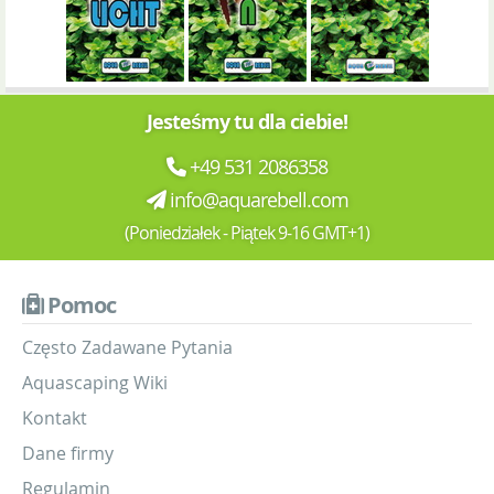
Jesteśmy tu dla ciebie!
+49 531 2086358
info@aquarebell.com
(Poniedziałek - Piątek 9-16 GMT+1)
Pomoc
Często Zadawane Pytania
Aquascaping Wiki
Kontakt
Dane firmy
Regulamin