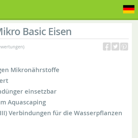
ikro Basic Eisen
ewertungen)
igen Mikronährstoffe
ert
ndünger einsetzbar
im Aquascaping
n(III) Verbindungen für die Wasserpflanzen