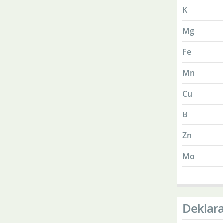
K
Mg
Fe
Mn
Cu
B
Zn
Mo
Deklara