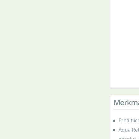
Merkm
Erhältli
Aqua Reb