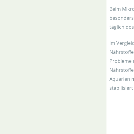
Beim Mikro
besonders 
täglich do
Im Verglei
Nährstoffe
Probleme r
Nährstoffe
Aquarien m
stabilisier