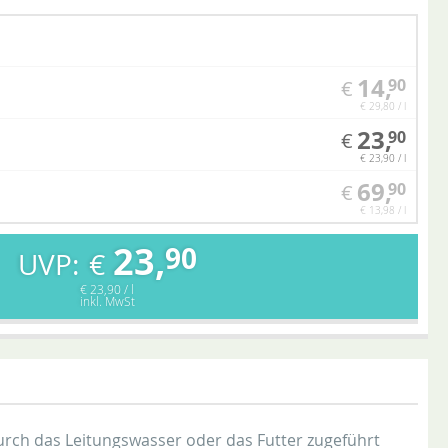
14,
90
€
€ 29,80 / l
23,
90
€
€ 23,90 / l
69,
90
€
€ 13,98 / l
23,
90
€
€ 23,90 / l
inkl. MwSt
urch das Leitungswasser oder das Futter zugeführt