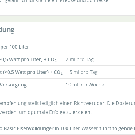
ungefährlich für Garnelen, Krebse und Schnecken
dung
per 100 Liter
(>0,5 Watt pro Liter) + CO
2 ml pro Tag
2
 (<0,5 Watt pro Liter) + CO
1,5 ml pro Tag
2
-Versorgung
10 ml pro Woche
empfehlung stellt lediglich einen Richtwert dar. Die Dosie
 werden, um optimale Erfolge zu erzielen.
o Basic Eisenvolldünger in 100 Liter Wasser führt folgende 