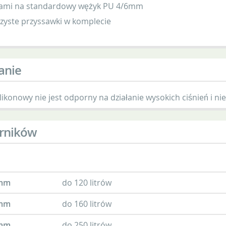
zkami na standardowy wężyk PU 4/6mm
zyste przyssawki w komplecie
anie
ilikonowy nie jest odporny na działanie wysokich ciśnień i 
orników
 mm
do 120 litrów
 mm
do 160 litrów
 mm
do 250 litrów