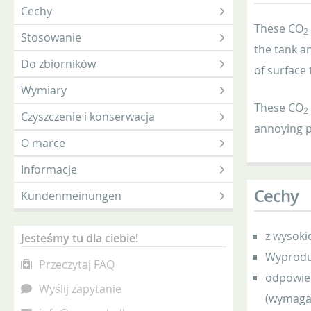
Cechy
These CO
2
Stosowanie
the tank a
Do zbiorników
of surface
Wymiary
These CO
2
Czyszczenie i konserwacja
annoying p
O marce
Informacje
Cechy
Kundenmeinungen
z wysoki
Jesteśmy tu dla ciebie!
Wyproduk
Przeczytaj FAQ
odpowied
Wyślij zapytanie
(wymagan