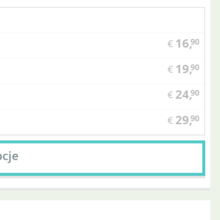
16,
90
€
19,
90
€
24,
90
€
29,
90
€
pcje