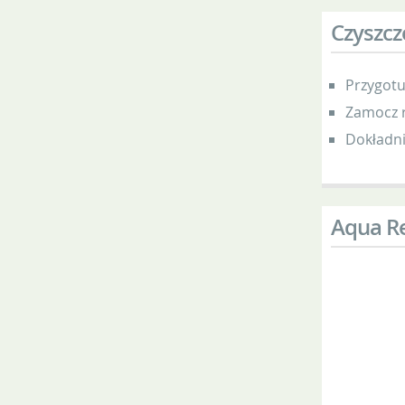
Czyszcz
Przygotu
Zamocz r
Dokładni
Aqua Re