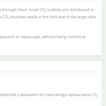
 through them. Small CO
bubbles are distributed in
2
he CO
dissolves easily in the tank due to the large ratio
2
aquarium or aquascape, without being noticed as
tybilność z zestawami do naturalnego wytwarzania CO
2