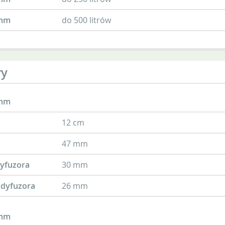
 mm
do 500 litrów
ry
 mm
12 cm
47 mm
dyfuzora
30 mm
dyfuzora
26 mm
 mm