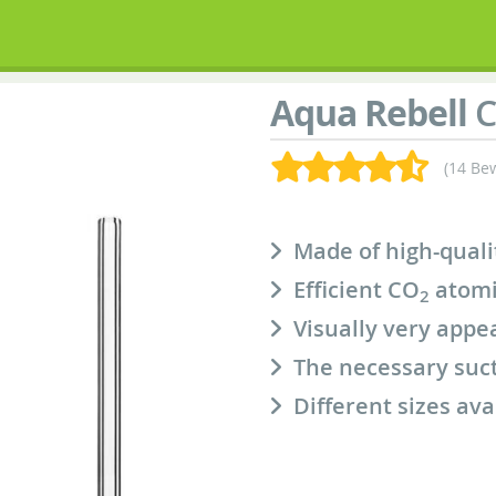
Aqua Rebell
C
(14 Be
Made of high-quali
Efficient CO
atomi
2
Visually very appe
The necessary suct
Different sizes ava