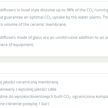
diffusers in bowl style dissolve up to 98% of the CO
running
2
nd guarantee an optimal CO
uptake by the water plants. T
2
 to volume of the ceramic membrane.
diffusers made of glass are an unobtrusive addition to an 
iece of equipment.
ej jakości ceramiczną membraną
owany z wysokiej jakości szkła
nie do wysokociśnieniowych butli CO
, ograniczona kompa
2
e ciśnienie powyżej 1 bar)