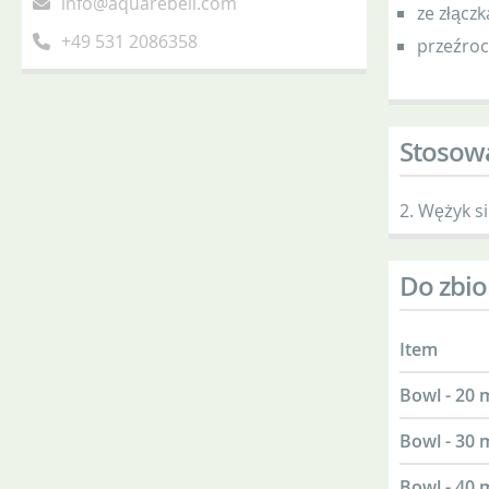
info@aquarebell.com
ze złąc
+49 531 2086358
przeźroc
Stosow
2. Wężyk s
Do zbi
Item
Bowl - 20
Bowl - 30
Bowl - 40