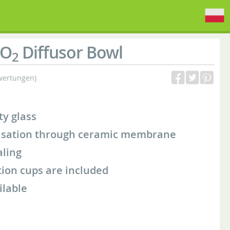
O
Diffusor Bowl
2
wertungen)
ty glass
sation through ceramic membrane
aling
ion cups are included
ilable