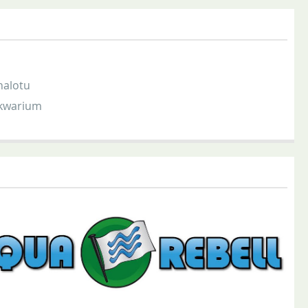
nalotu
akwarium