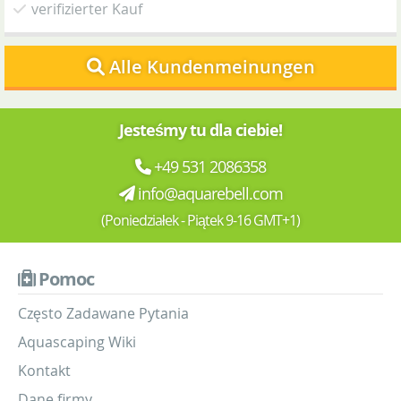
verifizierter Kauf
Alle Kundenmeinungen
Jesteśmy tu dla ciebie!
+49 531 2086358
info@aquarebell.com
(Poniedziałek - Piątek 9-16 GMT+1)
Pomoc
Często Zadawane Pytania
Aquascaping Wiki
Kontakt
Dane firmy