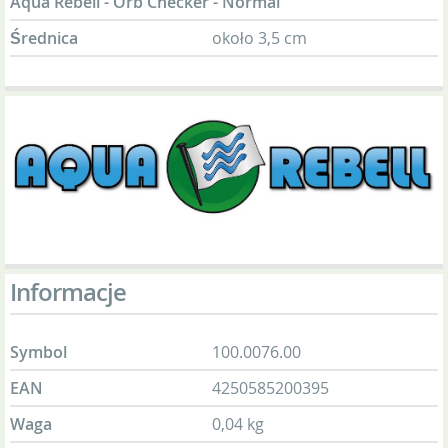
Aqua Rebell - Orb Checker - Normal
Średnica
około 3,5 cm
Informacje
Symbol
100.0076.00
EAN
4250585200395
Waga
0,04 kg